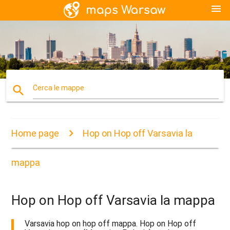
menu
search
Cerca le mappe
Home page
Hop on Hop off Varsavia la
mappa
Hop on Hop off Varsavia la mappa
Varsavia hop on hop off mappa. Hop on Hop off