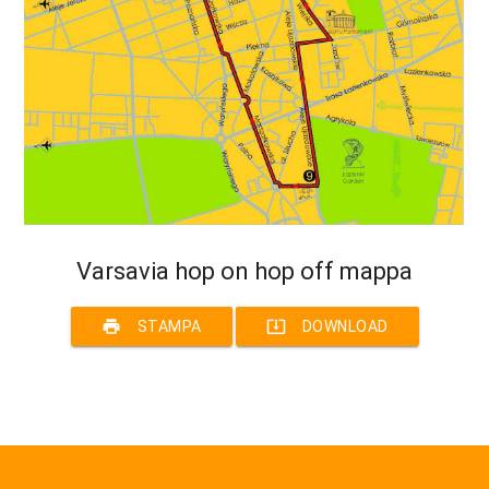
Varsavia hop on hop off mappa
print
system_update_alt
STAMPA
DOWNLOAD