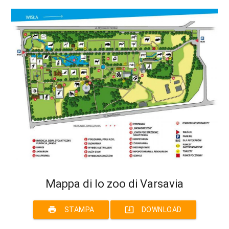
Mappa di lo zoo di Varsavia
print
system_update_alt
STAMPA
DOWNLOAD