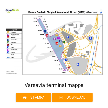
Varsavia terminal mappa
print
system_update_alt
STAMPA
DOWNLOAD